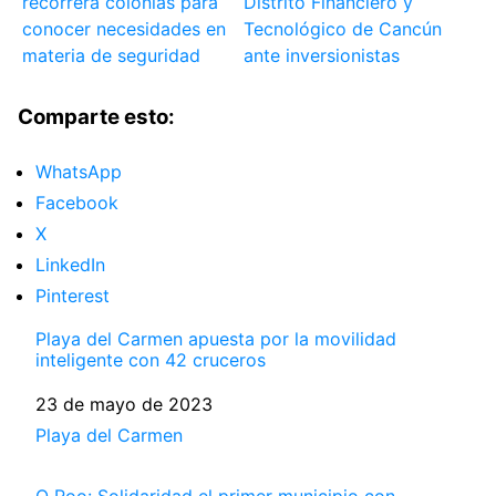
recorrerá colonias para
Distrito Financiero y
conocer necesidades en
Tecnológico de Cancún
materia de seguridad
ante inversionistas
Comparte esto:
WhatsApp
Facebook
X
LinkedIn
Pinterest
Playa del Carmen apuesta por la movilidad
inteligente con 42 cruceros
Fecha
23 de mayo de 2023
Respecto a
Playa del Carmen