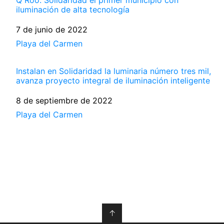
Q Roo: Solidaridad el primer municipio con
iluminación de alta tecnología
Fecha
7 de junio de 2022
Respecto a
Playa del Carmen
Instalan en Solidaridad la luminaria número tres mil,
avanza proyecto integral de iluminación inteligente
Fecha
8 de septiembre de 2022
Respecto a
Playa del Carmen
↑