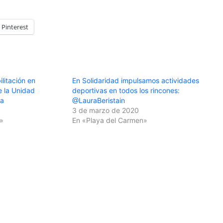
Pinterest
ilitación en
En Solidaridad impulsamos actividades
e la Unidad
deportivas en todos los rincones:
ya
@LauraBeristain
9
3 de marzo de 2020
»
En «Playa del Carmen»