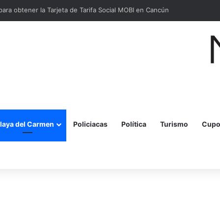
para obtener la Tarjeta de Tarifa Social MOBI en Cancún
laya del Carmen
Policiacas
Política
Turismo
Cupo
r