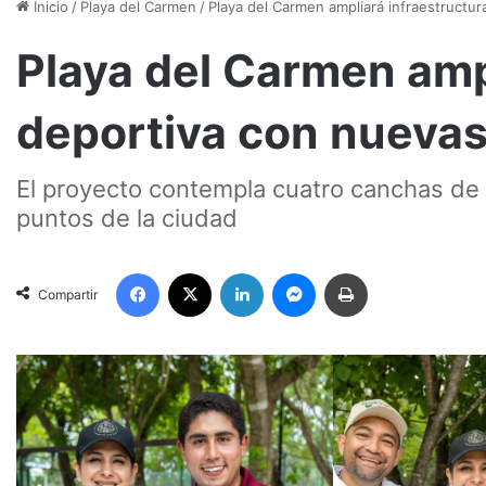
Inicio
/
Playa del Carmen
/
Playa del Carmen ampliará infraestructu
Playa del Carmen amp
deportiva con nueva
El proyecto contempla cuatro canchas de f
puntos de la ciudad
Facebook
X
LinkedIn
Messenger
Imprimir
Compartir