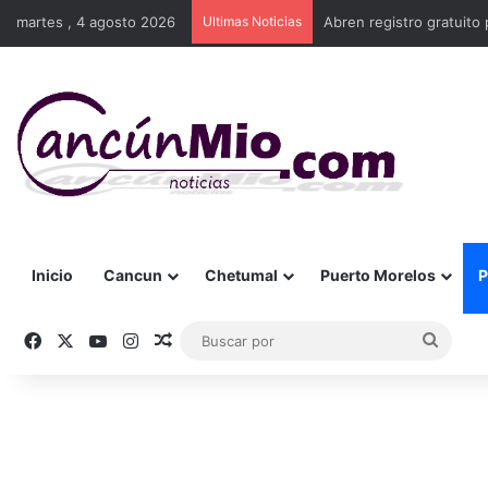
martes , 4 agosto 2026
Ultimas Noticias
Abren registro gratuito 
Inicio
Cancun
Chetumal
Puerto Morelos
P
Facebook
X
YouTube
Instagram
Publicación al azar
Busca
por