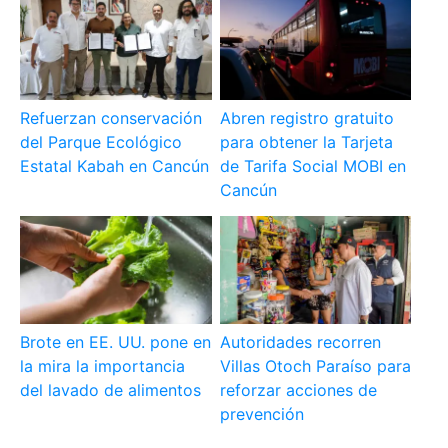
Refuerzan conservación
Abren registro gratuito
del Parque Ecológico
para obtener la Tarjeta
Estatal Kabah en Cancún
de Tarifa Social MOBI en
Cancún
Brote en EE. UU. pone en
Autoridades recorren
la mira la importancia
Villas Otoch Paraíso para
del lavado de alimentos
reforzar acciones de
prevención