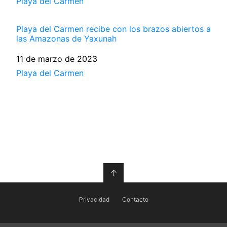
Respecto a
Playa del Carmen
Playa del Carmen recibe con los brazos abiertos a
las Amazonas de Yaxunah
Fecha
11 de marzo de 2023
Respecto a
Playa del Carmen
↑
Privacidad
Contacto