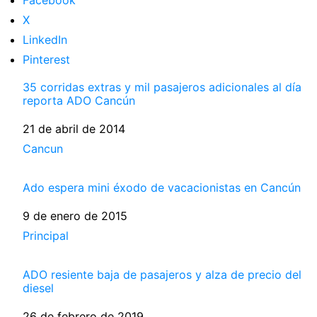
X
LinkedIn
Pinterest
35 corridas extras y mil pasajeros adicionales al día
reporta ADO Cancún
Fecha
21 de abril de 2014
Respecto a
Cancun
Ado espera mini éxodo de vacacionistas en Cancún
Fecha
9 de enero de 2015
Respecto a
Principal
ADO resiente baja de pasajeros y alza de precio del
diesel
Fecha
26 de febrero de 2019