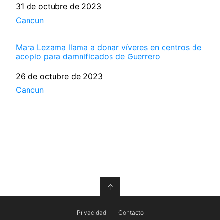
Fecha
31 de octubre de 2023
Respecto a
Cancun
Mara Lezama llama a donar víveres en centros de
acopio para damnificados de Guerrero
Fecha
26 de octubre de 2023
Respecto a
Cancun
↑
Privacidad
Contacto