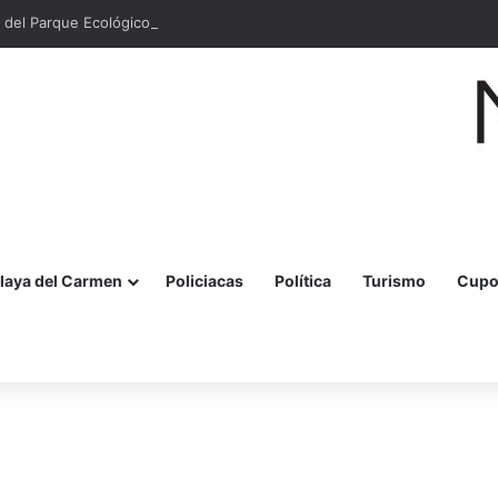
 del Parque Ecológico Estatal Kabah en Cancún
laya del Carmen
Policiacas
Política
Turismo
Cupo
r