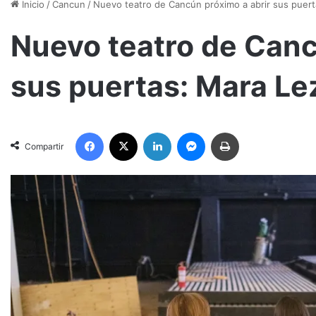
Inicio
/
Cancun
/
Nuevo teatro de Cancún próximo a abrir sus puer
Nuevo teatro de Canc
sus puertas: Mara L
Facebook
X
LinkedIn
Messenger
Imprimir
Compartir