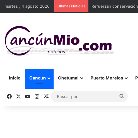
martes , 4 agosto 2026
Ultimas Noticias
Refuerzan conservación
Inicio
Cancun
Chetumal
Puerto Morelos
P
Facebook
X
YouTube
Instagram
Publicación al azar
Busca
por