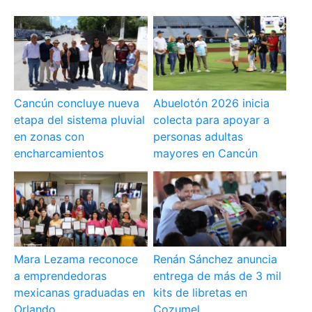
Cancún concluye nueva
Abuelotón 2026 inicia
etapa del sistema pluvial
colecta para apoyar a
en zonas con
personas adultas
encharcamientos
mayores en Cancún
Mara Lezama reconoce
Renán Sánchez anuncia
a emprendedoras
entrega de más de 3 mil
mexicanas graduadas en
kits de libretas en
Orlando
Cozumel