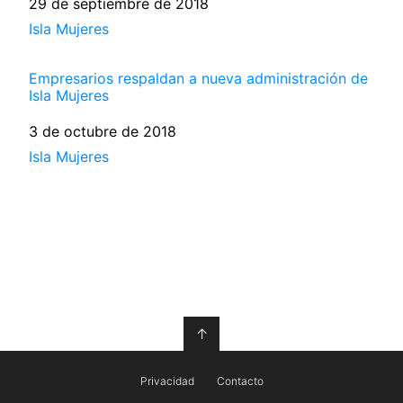
Fecha
29 de septiembre de 2018
Respecto a
Isla Mujeres
Empresarios respaldan a nueva administración de
Isla Mujeres
Fecha
3 de octubre de 2018
Respecto a
Isla Mujeres
↑
Privacidad
Contacto