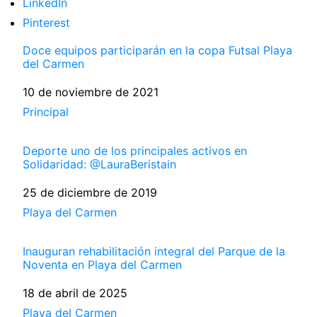
LinkedIn
Pinterest
Doce equipos participarán en la copa Futsal Playa
del Carmen
Fecha
10 de noviembre de 2021
Respecto a
Principal
Deporte uno de los principales activos en
Solidaridad: @LauraBeristain
Fecha
25 de diciembre de 2019
Respecto a
Playa del Carmen
Inauguran rehabilitación integral del Parque de la
Noventa en Playa del Carmen
Fecha
18 de abril de 2025
Respecto a
Playa del Carmen