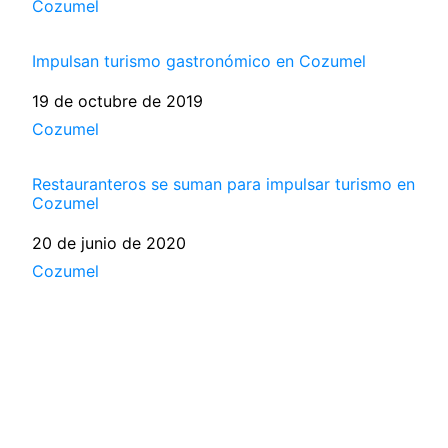
Respecto a
Cozumel
Impulsan turismo gastronómico en Cozumel
Fecha
19 de octubre de 2019
Respecto a
Cozumel
Restauranteros se suman para impulsar turismo en
Cozumel
Fecha
20 de junio de 2020
Respecto a
Cozumel