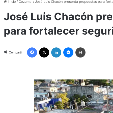
Inicio
/
Cozumel
/
José Luis Chacón presenta propuestas para fort
José Luis Chacón pr
para fortalecer segu
Facebook
X
LinkedIn
Messenger
Imprimir
Compartir