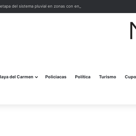
tapa del sistema pluvial en zonas con encharcamientos
laya del Carmen
Policiacas
Política
Turismo
Cupo
r