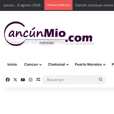
jueves , 6 agosto 2026
Ultimas Noticias
Cancún concluye nueva e
Inicio
Cancun
Chetumal
Puerto Morelos
P
Facebook
X
YouTube
Instagram
Publicación al azar
Busca
por