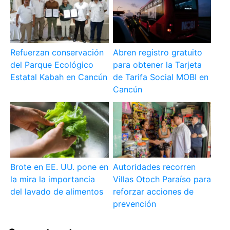
Refuerzan conservación
Abren registro gratuito
del Parque Ecológico
para obtener la Tarjeta
Estatal Kabah en Cancún
de Tarifa Social MOBI en
Cancún
Brote en EE. UU. pone en
Autoridades recorren
la mira la importancia
Villas Otoch Paraíso para
del lavado de alimentos
reforzar acciones de
prevención