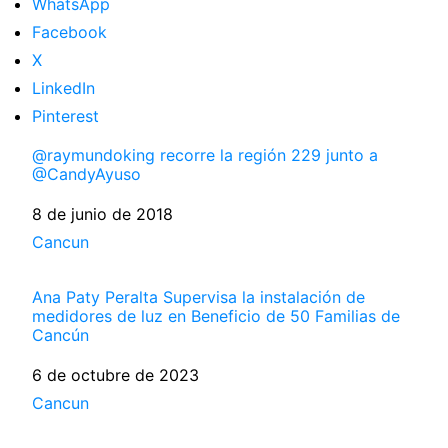
WhatsApp
Facebook
X
LinkedIn
Pinterest
@raymundoking recorre la región 229 junto a
@CandyAyuso
Fecha
8 de junio de 2018
Respecto a
Cancun
Ana Paty Peralta Supervisa la instalación de
medidores de luz en Beneficio de 50 Familias de
Cancún
Fecha
6 de octubre de 2023
Respecto a
Cancun