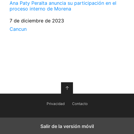
Ana Paty Peralta anuncia su participación en el
proceso interno de Morena
Fecha
7 de diciembre de 2023
Respecto a
Cancun
↑
Privacidad
Contacto
Salir de la versión móvil