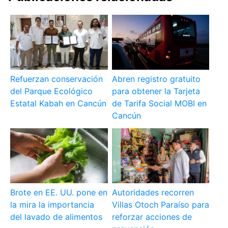
Refuerzan conservación
Abren registro gratuito
del Parque Ecológico
para obtener la Tarjeta
Estatal Kabah en Cancún
de Tarifa Social MOBI en
Cancún
Brote en EE. UU. pone en
Autoridades recorren
la mira la importancia
Villas Otoch Paraíso para
del lavado de alimentos
reforzar acciones de