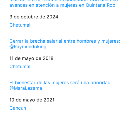
avances en atención a mujeres en Quintana Roo
Fecha
3 de octubre de 2024
Respecto a
Chetumal
Cerrar la brecha salarial entre hombres y mujeres:
@Raymundoking
Fecha
11 de mayo de 2018
Respecto a
Chetumal
El bienestar de las mujeres será una prioridad:
@MaraLezama
Fecha
10 de mayo de 2021
Respecto a
Cancun