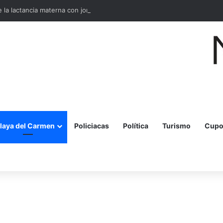
la lactancia materna con jornada para madres y embarazadas
laya del Carmen
Policiacas
Política
Turismo
Cupo
r