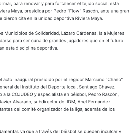
rmar, para renovar y para fortalecer el tejido social, esta
Riviera Maya, presidida por Pedro “Flow” Rascón, ante una gran
e dieron cita en la unidad deportiva Riviera Maya.
s Municipios de Solidaridad, Lázaro Cárdenas, Isla Mujeres,
darse para ser cuna de grandes jugadores que en el futuro
 esta disciplina deportiva.
el acto inaugural presidido por el regidor Marciano “Chano”
eral del Instituto del Deporte local, Santiago Chávez,
o a la COJUDEQ y especialista en béisbol, Pedro Rascón,
y Javier Alvarado, subdirector del IDM, Abel Fernández
tantes del comité organizador de la liga, además de los
amental, ya que a través del béisbol se pueden inculcar y