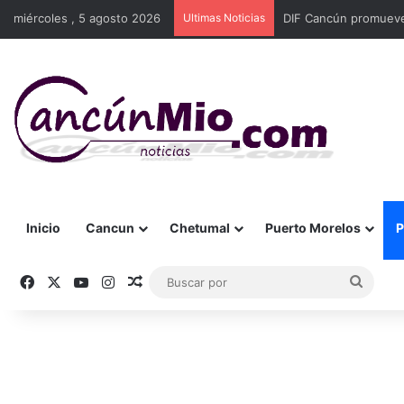
miércoles , 5 agosto 2026
Ultimas Noticias
DIF Cancún promueve 
Inicio
Cancun
Chetumal
Puerto Morelos
P
Facebook
X
YouTube
Instagram
Publicación al azar
Busca
por