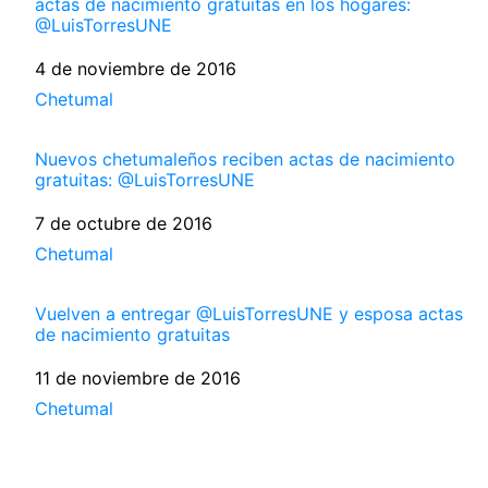
actas de nacimiento gratuitas en los hogares:
@LuisTorresUNE
Fecha
4 de noviembre de 2016
Respecto a
Chetumal
Nuevos chetumaleños reciben actas de nacimiento
gratuitas: @LuisTorresUNE
Fecha
7 de octubre de 2016
Respecto a
Chetumal
Vuelven a entregar @LuisTorresUNE y esposa actas
de nacimiento gratuitas
Fecha
11 de noviembre de 2016
Respecto a
Chetumal