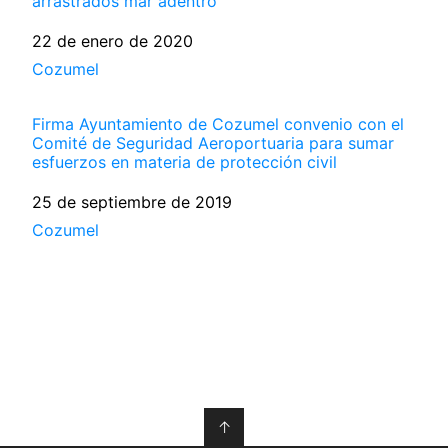
arrastrados mar adentro
Fecha
22 de enero de 2020
Respecto a
Cozumel
Firma Ayuntamiento de Cozumel convenio con el
Comité de Seguridad Aeroportuaria para sumar
esfuerzos en materia de protección civil
Fecha
25 de septiembre de 2019
Respecto a
Cozumel
↑