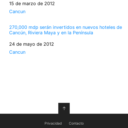
Fecha
15 de marzo de 2012
Respecto a
Cancun
270,000 mdp serán invertidos en nuevos hoteles de
Cancún, Riviera Maya y en la Península
Fecha
24 de mayo de 2012
Respecto a
Cancun
↑
Privacidad
Contacto