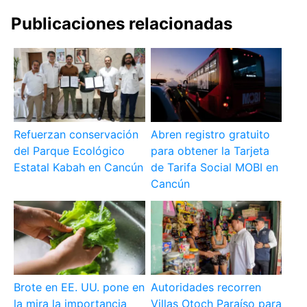
Publicaciones relacionadas
Refuerzan conservación
Abren registro gratuito
del Parque Ecológico
para obtener la Tarjeta
Estatal Kabah en Cancún
de Tarifa Social MOBI en
Cancún
Brote en EE. UU. pone en
Autoridades recorren
la mira la importancia
Villas Otoch Paraíso para