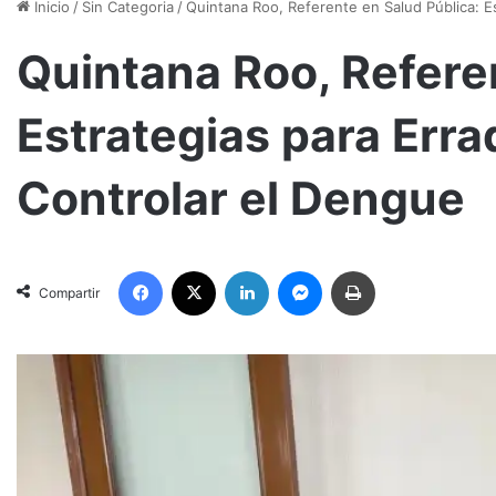
Inicio
/
Sin Categoria
/
Quintana Roo, Referente en Salud Pública: Es
Quintana Roo, Refere
Estrategias para Erra
Controlar el Dengue
Facebook
X
LinkedIn
Messenger
Imprimir
Compartir