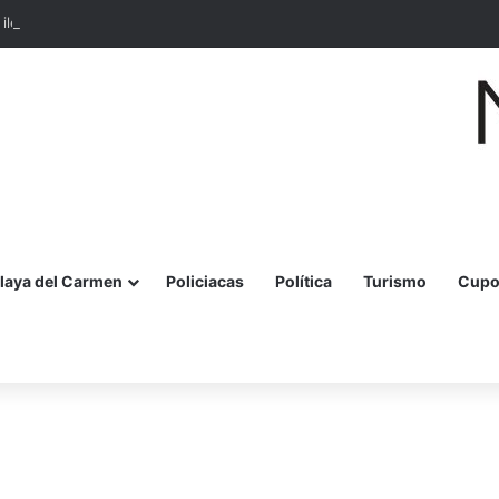
o ilegal de 13 dragones mexicanos hacia Hong Kong
laya del Carmen
Policiacas
Política
Turismo
Cupo
r