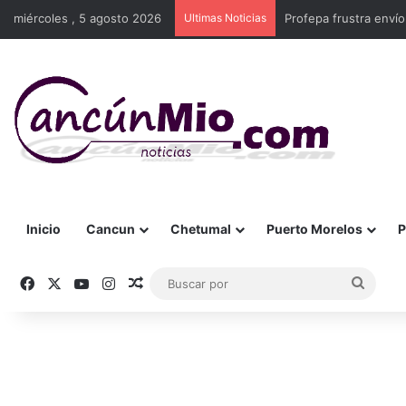
miércoles , 5 agosto 2026
Ultimas Noticias
Profepa frustra enví
Inicio
Cancun
Chetumal
Puerto Morelos
P
Facebook
X
YouTube
Instagram
Publicación al azar
Busca
por