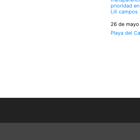
prioridad en
Lili campos
Fecha
26 de mayo
Respecto a
Playa del C