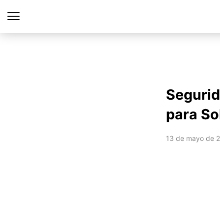
Segurid
para So
13 de mayo de 