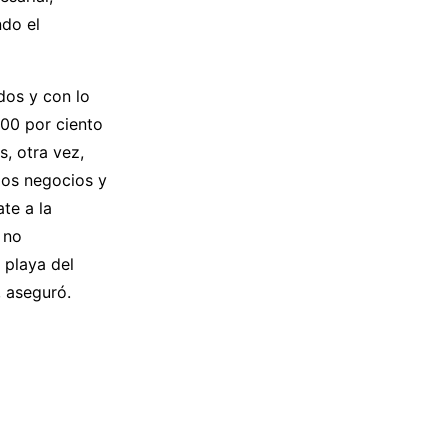
ndo el
dos y con lo
100 por ciento
, otra vez,
los negocios y
te a la
 no
 playa del
 aseguró.