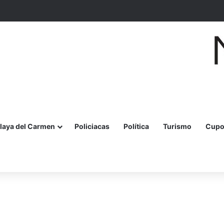
para obtener la Tarjeta de Tarifa Social MOBI en Cancún
laya del Carmen
Policiacas
Política
Turismo
Cupo
r