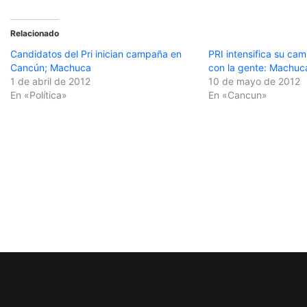
Relacionado
Candidatos del Pri inician campaña en
PRI intensifica su ca
Cancún; Machuca
con la gente: Machuc
1 de abril de 2012
10 de mayo de 2012
En «Política»
En «Cancun»