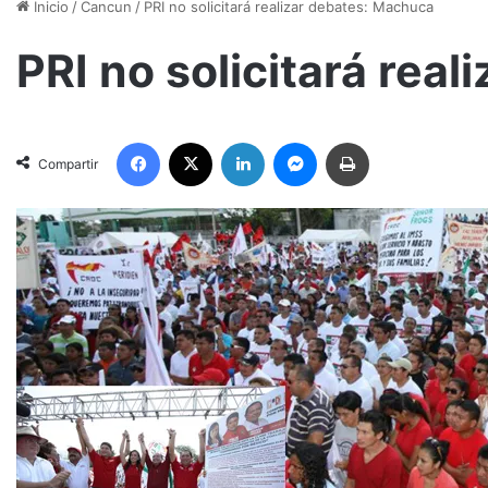
Inicio
/
Cancun
/
PRI no solicitará realizar debates: Machuca
PRI no solicitará rea
Facebook
X
LinkedIn
Messenger
Imprimir
Compartir