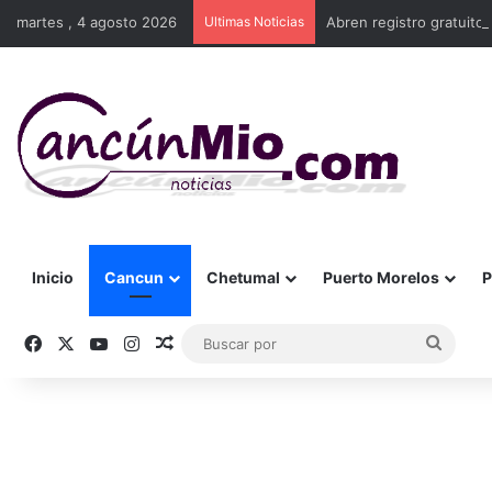
martes , 4 agosto 2026
Ultimas Noticias
Abren registro gratuito 
Inicio
Cancun
Chetumal
Puerto Morelos
P
Facebook
X
YouTube
Instagram
Publicación al azar
Busca
por