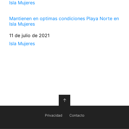
Respecto a
Isla Mujeres
Mantienen en optimas condiciones Playa Norte en
Isla Mujeres
Fecha
11 de julio de 2021
Respecto a
Isla Mujeres
↑
Privacidad
Contacto