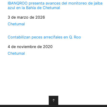
IBANQROO presenta avances del monitoreo de jaiba
azul en la Bahía de Chetumal
Fecha
3 de marzo de 2026
Respecto a
Chetumal
Contabilizan peces arrecifales en Q. Roo
Fecha
4 de noviembre de 2020
Respecto a
Chetumal
↑