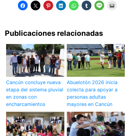
Publicaciones relacionadas
Cancún concluye nueva
Abuelotón 2026 inicia
etapa del sistema pluvial
colecta para apoyar a
en zonas con
personas adultas
encharcamientos
mayores en Cancún