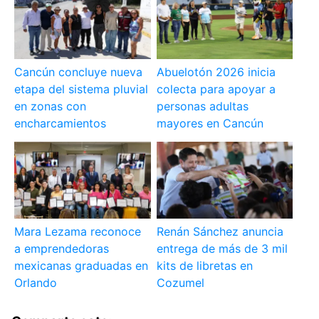
Cancún concluye nueva
Abuelotón 2026 inicia
etapa del sistema pluvial
colecta para apoyar a
en zonas con
personas adultas
encharcamientos
mayores en Cancún
Mara Lezama reconoce
Renán Sánchez anuncia
a emprendedoras
entrega de más de 3 mil
mexicanas graduadas en
kits de libretas en
Orlando
Cozumel