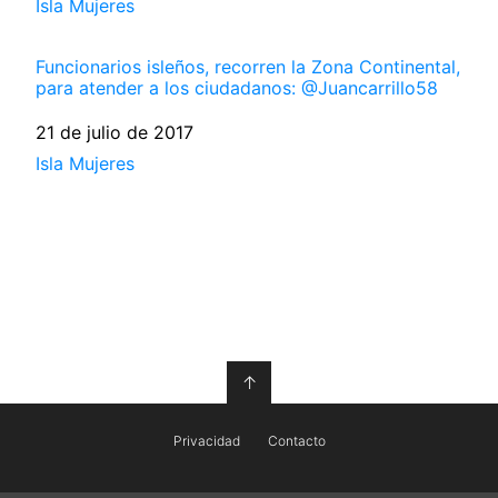
Respecto a
Isla Mujeres
Funcionarios isleños, recorren la Zona Continental,
para atender a los ciudadanos: @Juancarrillo58
Fecha
21 de julio de 2017
Respecto a
Isla Mujeres
↑
Privacidad
Contacto