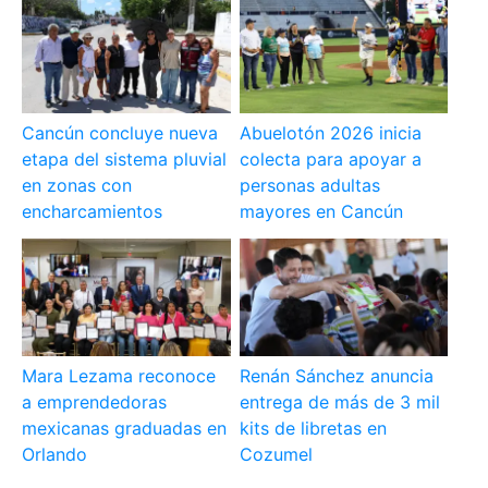
Cancún concluye nueva
Abuelotón 2026 inicia
etapa del sistema pluvial
colecta para apoyar a
en zonas con
personas adultas
encharcamientos
mayores en Cancún
Mara Lezama reconoce
Renán Sánchez anuncia
a emprendedoras
entrega de más de 3 mil
mexicanas graduadas en
kits de libretas en
Orlando
Cozumel