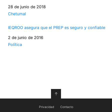
Fecha
28 de junio de 2018
Respecto a
Chetumal
IEQROO asegura que el PREP es seguro y confiable
Fecha
2 de junio de 2016
Respecto a
Política
↑
Privacidad
Contacto