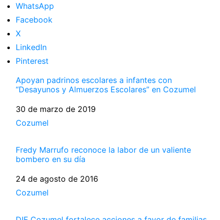
WhatsApp
Facebook
X
LinkedIn
Pinterest
Apoyan padrinos escolares a infantes con
“Desayunos y Almuerzos Escolares” en Cozumel
Fecha
30 de marzo de 2019
Respecto a
Cozumel
Fredy Marrufo reconoce la labor de un valiente
bombero en su día
Fecha
24 de agosto de 2016
Respecto a
Cozumel
DIF Cozumel fortalece acciones a favor de familias