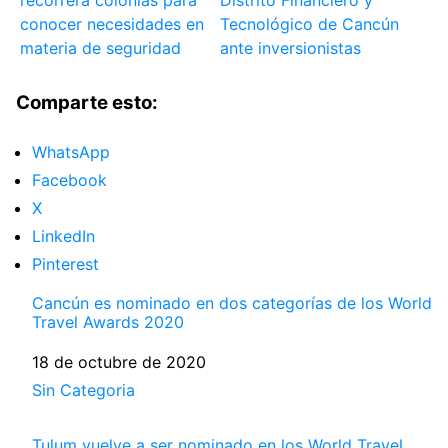
conocer necesidades en
Tecnológico de Cancún
materia de seguridad
ante inversionistas
Comparte esto:
WhatsApp
Facebook
X
LinkedIn
Pinterest
Cancún es nominado en dos categorías de los World
Travel Awards 2020
Fecha
18 de octubre de 2020
Respecto a
Sin Categoria
Tulum vuelve a ser nominado en los World Travel