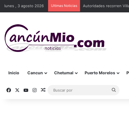
lunes , 3 agosto 2026
Ultimas Noticias
Autoridades recorren Vill
Inicio
Cancun
Chetumal
Puerto Morelos
P
Facebook
X
YouTube
Instagram
Publicación al azar
Busca
por