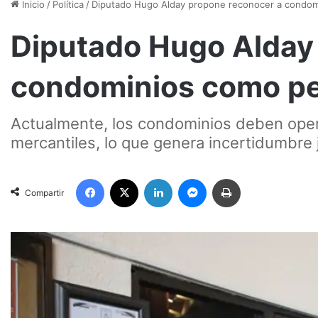
Inicio
/
Política
/
Diputado Hugo Alday propone reconocer a condom
Diputado Hugo Alday
condominios como pe
Actualmente, los condominios deben oper
mercantiles, lo que genera incertidumbre 
Facebook
X
LinkedIn
Messenger
Imprimir
Compartir