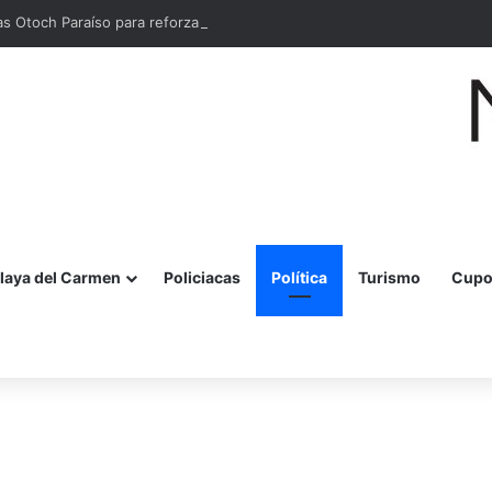
as Otoch Paraíso para reforzar acciones de prevención
laya del Carmen
Policiacas
Política
Turismo
Cupo
r