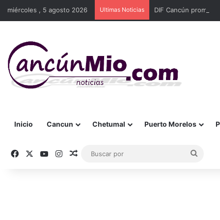
miércoles , 5 agosto 2026
Ultimas Noticias
DIF Cancún promueve 
Inicio
Cancun
Chetumal
Puerto Morelos
P
Facebook
X
YouTube
Instagram
Publicación al azar
Busca
por