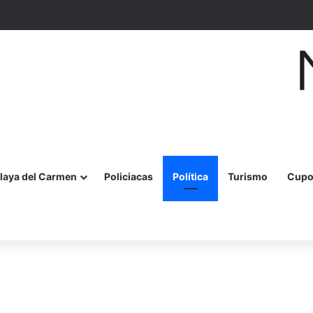
la lactancia materna con jornada para madres y embarazadas
laya del Carmen
Policiacas
Política
Turismo
Cupo
r