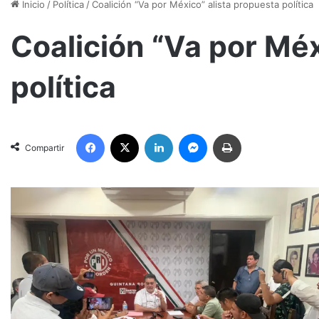
Inicio
/
Política
/
Coalición “Va por México” alista propuesta política
Coalición “Va por Méx
política
Facebook
X
LinkedIn
Messenger
Imprimir
Compartir