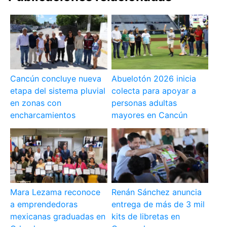
Cancún concluye nueva
Abuelotón 2026 inicia
etapa del sistema pluvial
colecta para apoyar a
en zonas con
personas adultas
encharcamientos
mayores en Cancún
Mara Lezama reconoce
Renán Sánchez anuncia
a emprendedoras
entrega de más de 3 mil
mexicanas graduadas en
kits de libretas en