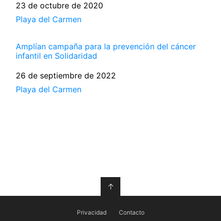
Fecha
23 de octubre de 2020
Respecto a
Playa del Carmen
Amplían campaña para la prevención del cáncer
infantil en Solidaridad
Fecha
26 de septiembre de 2022
Respecto a
Playa del Carmen
↑
Privacidad
Contacto