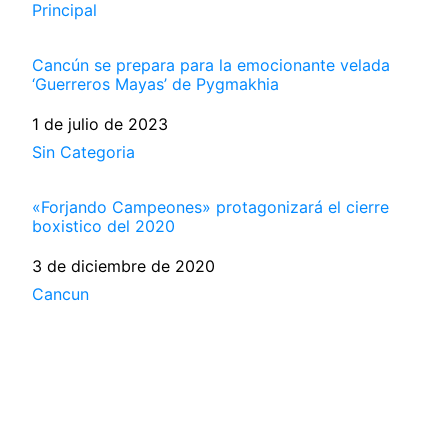
Respecto a
Principal
Cancún se prepara para la emocionante velada
‘Guerreros Mayas’ de Pygmakhia
Fecha
1 de julio de 2023
Respecto a
Sin Categoria
«Forjando Campeones» protagonizará el cierre
boxistico del 2020
Fecha
3 de diciembre de 2020
Respecto a
Cancun