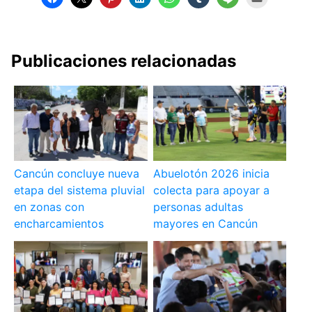
Publicaciones relacionadas
Cancún concluye nueva
Abuelotón 2026 inicia
etapa del sistema pluvial
colecta para apoyar a
en zonas con
personas adultas
encharcamientos
mayores en Cancún