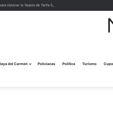
para obtener la Tarjeta de Tarifa Social MOBI en Cancún
laya del Carmen
Policiacas
Política
Turismo
Cupo
r