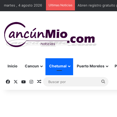
martes , 4 agosto 2026
Ultimas Noticias
Abren registro gratuito 
Inicio
Cancun
Chetumal
Puerto Morelos
P
Facebook
X
YouTube
Instagram
Publicación al azar
Busca
por