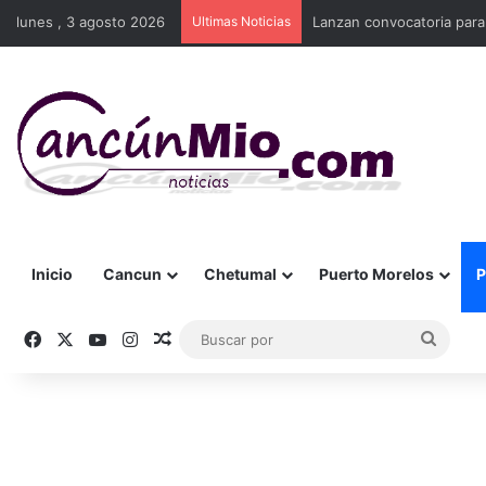
lunes , 3 agosto 2026
Ultimas Noticias
Lanzan convocatoria para
Inicio
Cancun
Chetumal
Puerto Morelos
P
Facebook
X
YouTube
Instagram
Publicación al azar
Busca
por