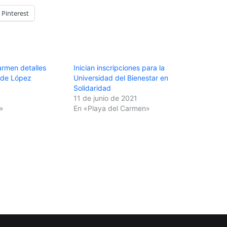
Pinterest
armen detalles
Inician inscripciones para la
a de López
Universidad del Bienestar en
Solidaridad
11 de junio de 2021
»
En «Playa del Carmen»