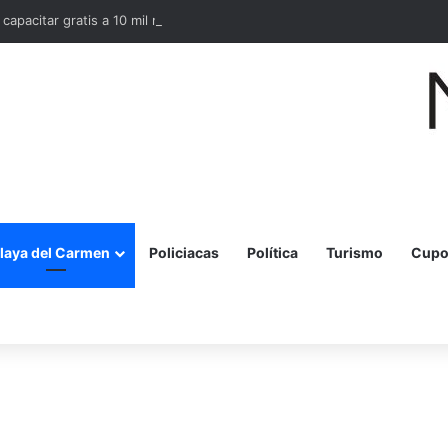
 capacitar gratis a 10 mil mujeres en bordado maya en Quintana Roo
laya del Carmen
Policiacas
Política
Turismo
Cupo
r