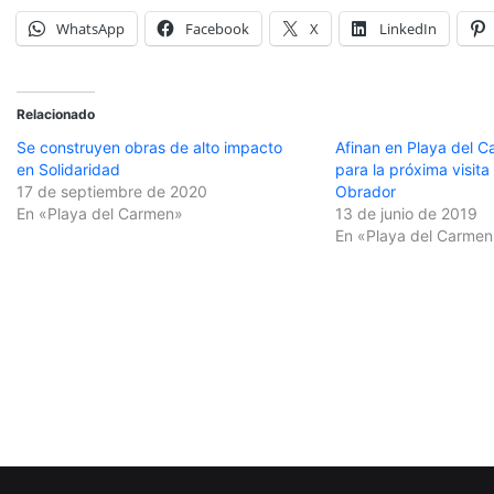
WhatsApp
Facebook
X
LinkedIn
Relacionado
Se construyen obras de alto impacto
Afinan en Playa del C
en Solidaridad
para la próxima visit
17 de septiembre de 2020
Obrador
En «Playa del Carmen»
13 de junio de 2019
En «Playa del Carmen