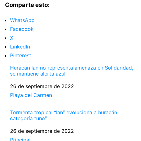
Comparte esto:
WhatsApp
Facebook
X
LinkedIn
Pinterest
Huracán Ian no representa amenaza en Solidaridad,
se mantiene alerta azul
Fecha
26 de septiembre de 2022
Respecto a
Playa del Carmen
Tormenta tropical “Ian” evoluciona a huracán
categoría “uno”
Fecha
26 de septiembre de 2022
Respecto a
Principal