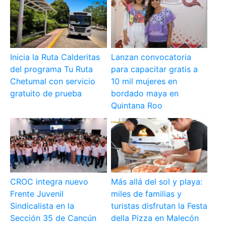
Inicia la Ruta Calderitas
Lanzan convocatoria
del programa Tu Ruta
para capacitar gratis a
Chetumal con servicio
10 mil mujeres en
gratuito de prueba
bordado maya en
Quintana Roo
CROC integra nuevo
Más allá del sol y playa:
Frente Juvenil
miles de familias y
Sindicalista en la
turistas disfrutan la Festa
Sección 35 de Cancún
della Pizza en Malecón