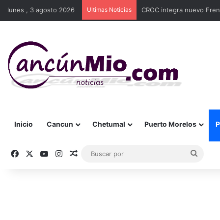
lunes , 3 agosto 2026
Ultimas Noticias
CROC integra nuevo Frent
Inicio
Cancun
Chetumal
Puerto Morelos
P
Facebook
X
YouTube
Instagram
Publicación al azar
Busca
por