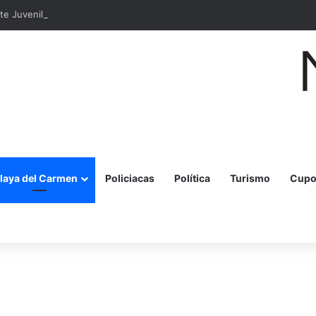
e Juvenil Sindicalista en la Sección 35 de Cancún
laya del Carmen
Policiacas
Política
Turismo
Cupo
r