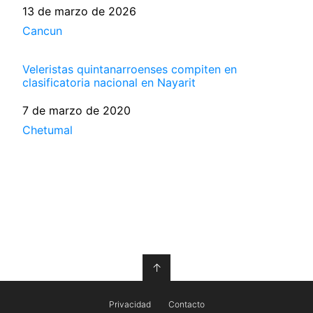
Fecha
13 de marzo de 2026
Respecto a
Cancun
Veleristas quintanarroenses compiten en
clasificatoria nacional en Nayarit
Fecha
7 de marzo de 2020
Respecto a
Chetumal
↑
Privacidad
Contacto