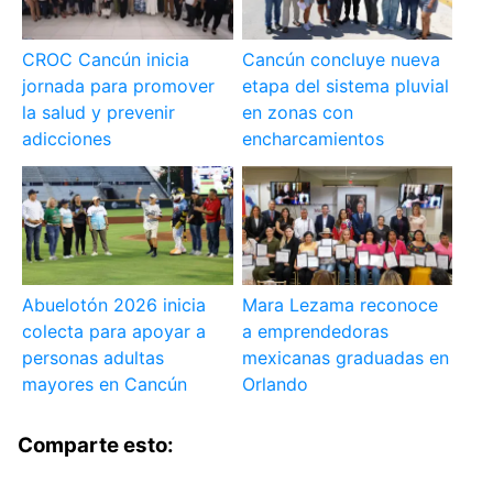
CROC Cancún inicia
Cancún concluye nueva
jornada para promover
etapa del sistema pluvial
la salud y prevenir
en zonas con
adicciones
encharcamientos
Abuelotón 2026 inicia
Mara Lezama reconoce
colecta para apoyar a
a emprendedoras
personas adultas
mexicanas graduadas en
mayores en Cancún
Orlando
Comparte esto: