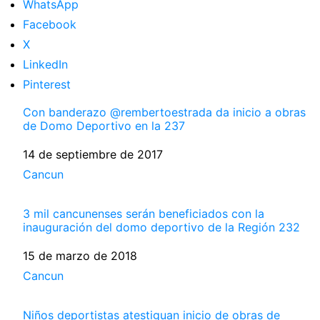
WhatsApp
Facebook
X
LinkedIn
Pinterest
Con banderazo @rembertoestrada da inicio a obras
de Domo Deportivo en la 237
Fecha
14 de septiembre de 2017
Respecto a
Cancun
3 mil cancunenses serán beneficiados con la
inauguración del domo deportivo de la Región 232
Fecha
15 de marzo de 2018
Respecto a
Cancun
Niños deportistas atestiguan inicio de obras de