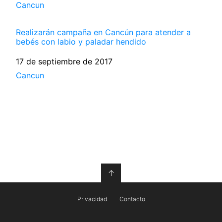
Respecto a
Cancun
Realizarán campaña en Cancún para atender a
bebés con labio y paladar hendido
Fecha
17 de septiembre de 2017
Respecto a
Cancun
↑
Privacidad
Contacto