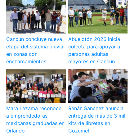
Cancún concluye nueva
Abuelotón 2026 inicia
etapa del sistema pluvial
colecta para apoyar a
en zonas con
personas adultas
encharcamientos
mayores en Cancún
Mara Lezama reconoce
Renán Sánchez anuncia
a emprendedoras
entrega de más de 3 mil
mexicanas graduadas en
kits de libretas en
Orlando
Cozumel