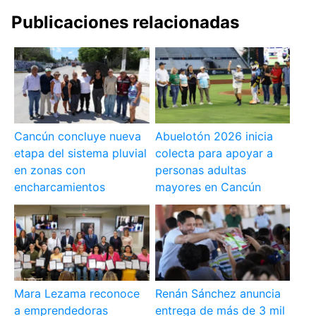
Publicaciones relacionadas
Cancún concluye nueva
Abuelotón 2026 inicia
etapa del sistema pluvial
colecta para apoyar a
en zonas con
personas adultas
encharcamientos
mayores en Cancún
Mara Lezama reconoce
Renán Sánchez anuncia
a emprendedoras
entrega de más de 3 mil