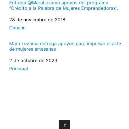
Entrega @MaraLezama apoyos del programa
“Crédito a la Palabra de Mujeres Emprendedoras”.
Fecha
28 de noviembre de 2018
Respecto a
Cancun
Mara Lezama entrega apoyos para impulsar el arte
de mujeres artesanas
Fecha
2 de octubre de 2023
Respecto a
Principal
↑