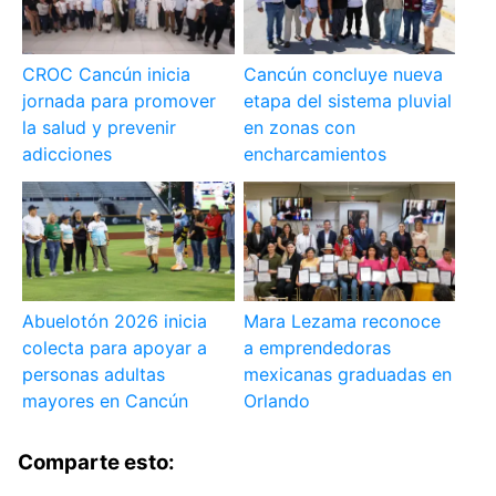
CROC Cancún inicia
Cancún concluye nueva
jornada para promover
etapa del sistema pluvial
la salud y prevenir
en zonas con
adicciones
encharcamientos
Abuelotón 2026 inicia
Mara Lezama reconoce
colecta para apoyar a
a emprendedoras
personas adultas
mexicanas graduadas en
mayores en Cancún
Orlando
Comparte esto: