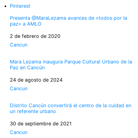
Pinterest
Presenta @MaraLezama avances de «todos por la
paz» a AMLO
Fecha
2 de febrero de 2020
Respecto a
Cancun
Mara Lezama inaugura Parque Cultural Urbano de la
Paz en Cancún
Fecha
24 de agosto de 2024
Respecto a
Cancun
Distrito Cancún convertirá el centro de la cuidad en
un referente urbano
Fecha
30 de septiembre de 2021
Respecto a
Cancun