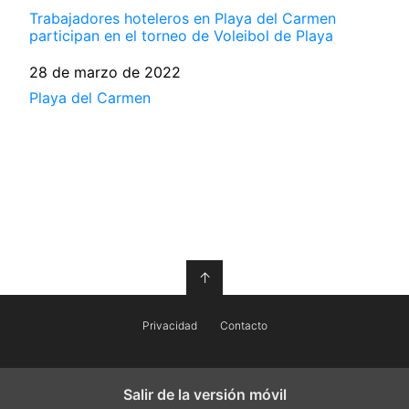
Trabajadores hoteleros en Playa del Carmen
participan en el torneo de Voleibol de Playa
Fecha
28 de marzo de 2022
Respecto a
Playa del Carmen
↑
Privacidad
Contacto
Salir de la versión móvil