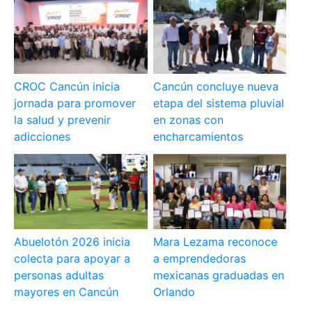
CROC Cancún inicia
Cancún concluye nueva
jornada para promover
etapa del sistema pluvial
la salud y prevenir
en zonas con
adicciones
encharcamientos
Abuelotón 2026 inicia
Mara Lezama reconoce
colecta para apoyar a
a emprendedoras
personas adultas
mexicanas graduadas en
mayores en Cancún
Orlando