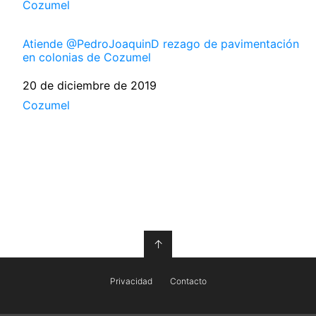
Respecto a
Cozumel
Atiende @PedroJoaquinD rezago de pavimentación
en colonias de Cozumel
Fecha
20 de diciembre de 2019
Respecto a
Cozumel
↑
Privacidad
Contacto