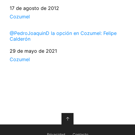
Fecha
17 de agosto de 2012
Respecto a
Cozumel
@PedroJoaquinD la opción en Cozumel: Felipe
Calderón
Fecha
29 de mayo de 2021
Respecto a
Cozumel
↑
Privacidad
Contacto