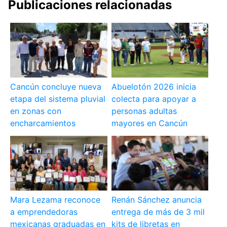
Publicaciones relacionadas
Cancún concluye nueva
Abuelotón 2026 inicia
etapa del sistema pluvial
colecta para apoyar a
en zonas con
personas adultas
encharcamientos
mayores en Cancún
Mara Lezama reconoce
Renán Sánchez anuncia
a emprendedoras
entrega de más de 3 mil
mexicanas graduadas en
kits de libretas en