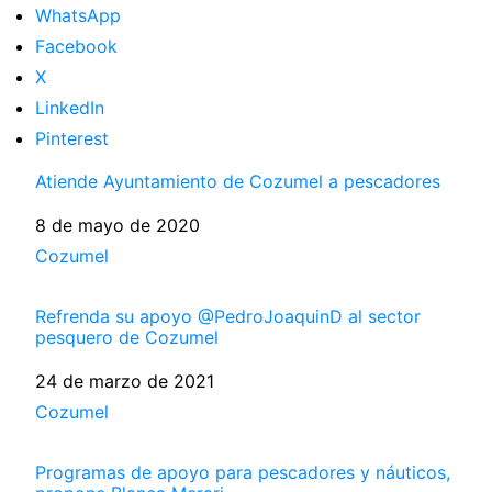
WhatsApp
Facebook
X
LinkedIn
Pinterest
Atiende Ayuntamiento de Cozumel a pescadores
Fecha
8 de mayo de 2020
Respecto a
Cozumel
Refrenda su apoyo @PedroJoaquinD al sector
pesquero de Cozumel
Fecha
24 de marzo de 2021
Respecto a
Cozumel
Programas de apoyo para pescadores y náuticos,