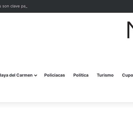
s son clave para el ambiente? Habrá conferencia gratuita en Cozumel
laya del Carmen
Policiacas
Política
Turismo
Cupo
r