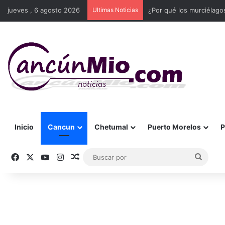
jueves , 6 agosto 2026
Ultimas Noticias
¿Por qué los murciélago
Inicio
Cancun
Chetumal
Puerto Morelos
P
Facebook
X
YouTube
Instagram
Publicación al azar
Busca
por